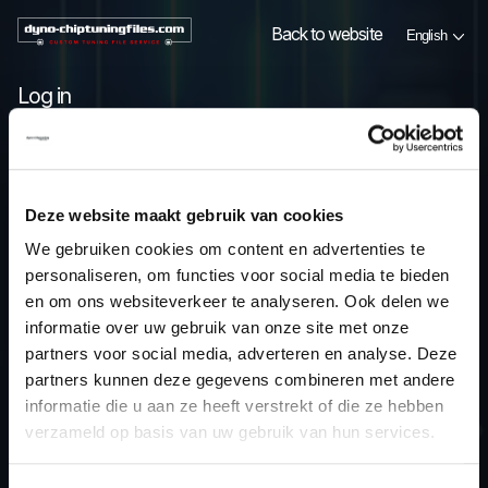
Nederlands
Back to website
English
Deutsch
Français
Español
Log in
Italiano
Português
Email address
Deze website maakt gebruik van cookies
Password
We gebruiken cookies om content en advertenties te
personaliseren, om functies voor social media te bieden
en om ons websiteverkeer te analyseren. Ook delen we
informatie over uw gebruik van onze site met onze
partners voor social media, adverteren en analyse. Deze
Login
partners kunnen deze gegevens combineren met andere
informatie die u aan ze heeft verstrekt of die ze hebben
verzameld op basis van uw gebruik van hun services.
Forgot password?