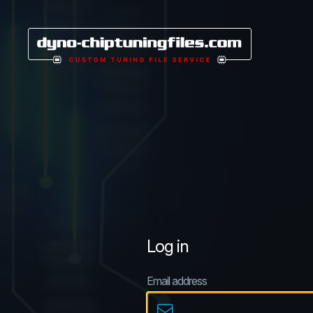
Nederlands
Deutsch
Français
Español
Italiano
Português
Log in
Email address