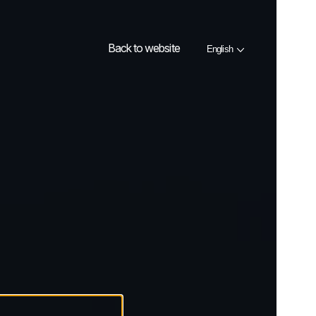
Back to website
English