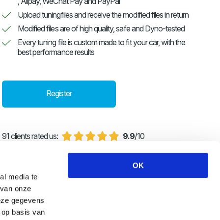
, Alipay, WeChat Pay and PayPal
Upload tuningfiles and receive the modified files in return
Modified files are of high quality, safe and Dyno-tested
Every tuning file is custom made to fit your car, with the
best performance results
Register
91 clients rated us:
9.9
/10
OK
al media te
 van onze
deze gegevens
 op basis van