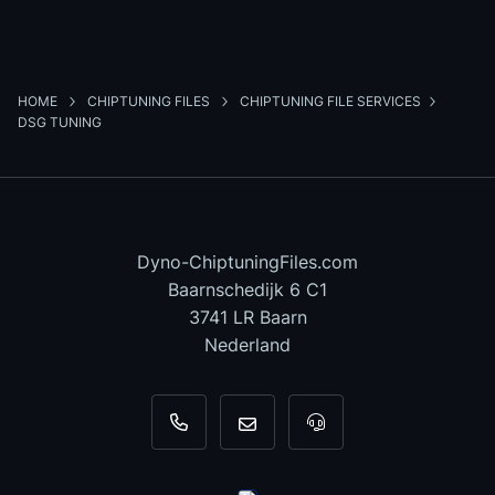
HOME
CHIPTUNING FILES
CHIPTUNING FILE SERVICES
DSG TUNING
Dyno-ChiptuningFiles.com
Baarnschedijk 6 C1
3741 LR Baarn
Nederland
+31 35 820 0967
info@dyno-chiptuningfiles.c
Voor tool support, b