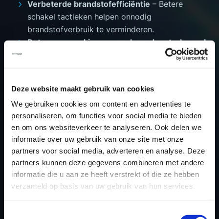
Verbeterde brandstofefficiëntie
– Betere
schakel tactieken helpen onnodig
brandstofverbruik te verminderen.
Betere verwerking van verhoogd motorkoppel
– Zorgt ervoor dat de versnellingsbak hogere
koppelwaarden veilig kan beheren.
Verlengde levensduur van de versnellingsbak
–
Deze website maakt gebruik van cookies
Vermindert overmatige slijtage van de koppeling
We gebruiken cookies om content en advertenties te
en verbetert de algehele duurzaamheid.
personaliseren, om functies voor social media te bieden
en om ons websiteverkeer te analyseren. Ook delen we
informatie over uw gebruik van onze site met onze
WAAROM KIEZEN VOOR DYNO
partners voor social media, adverteren en analyse. Deze
CHIPTUNING FILES VOOR DSG
partners kunnen deze gegevens combineren met andere
informatie die u aan ze heeft verstrekt of die ze hebben
TUNING?
verzameld op basis van uw gebruik van hun services.
Als toonaangevende aanbieder van chiptuning
software zorgt Dyno-ChiptuningFiles.com voor:
Toestemmingsselectie