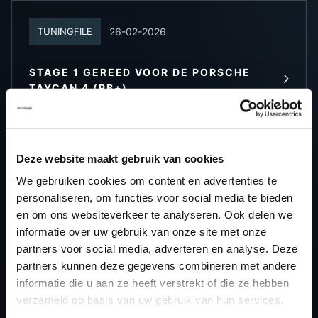
26-02-2026
TUNINGFILE
STAGE 1 GEREED VOOR DE PORSCHE
LEES MEER
TAYCAN 4 (PB+)
12-02-2026
TUNINGFILE
Deze website maakt gebruik van cookies
We gebruiken cookies om content en advertenties te
STAGE 1 GEREED VOOR DE AUDI A4 35
personaliseren, om functies voor social media te bieden
LEES MEER
TFSI
en om ons websiteverkeer te analyseren. Ook delen we
informatie over uw gebruik van onze site met onze
partners voor social media, adverteren en analyse. Deze
28-01-2026
TUNINGFILE
partners kunnen deze gegevens combineren met andere
informatie die u aan ze heeft verstrekt of die ze hebben
STAGE 1 GEREED VOOR DE AUDI SQ8
verzameld op basis van uw gebruik van hun services.
LEES MEER