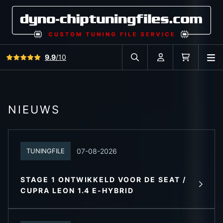
Bekijk alle reviews
9.9
/10
O
Zoek in autodatabase
Account
Winkelwag
NIEUWS
07-08-2026
TUNINGFILE
STAGE 1 ONTWIKKELD VOOR DE SEAT /
LEES MEER
CUPRA LEON 1.4 E-HYBRID