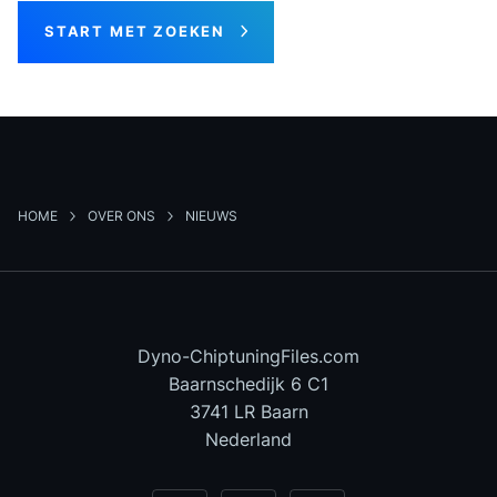
START MET ZOEKEN
HOME
OVER ONS
NIEUWS
Dyno-ChiptuningFiles.com
Baarnschedijk 6 C1
3741 LR Baarn
Nederland