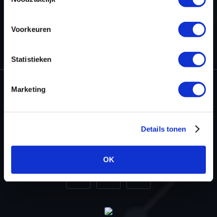
Voorkeuren
HOME
PROJECTEN
STAGE 1 GEREED VOOR DE AUDI SQ8
Statistieken
Marketing
Dyno-ChiptuningFiles.com
Baarnschedijk 6 C1
Details tonen
3741 LR Baarn
Nederland
OK
+31 35 820 0967
info@dyno-chiptuningfiles.c
Voor tool support, b