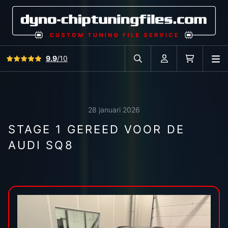
Bekijk alle reviews
9.9
/10
O
Zoek in autodatabase
Account
Winkelwag
28 januari 2026
STAGE 1 GEREED VOOR DE
AUDI SQ8