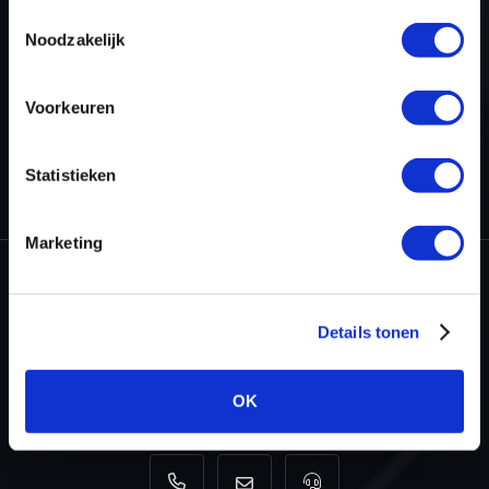
Toestemmingsselectie
TERUG NAAR HET OVERZICHT
Noodzakelijk
Voorkeuren
HOME
PROJECTEN
STAGE 1 ONTWIKKELD VOOR DE FORD
Statistieken
PUMA 1.0T ECOBOOST MHEV
Marketing
Dyno-ChiptuningFiles.com
Details tonen
Baarnschedijk 6 C1
3741 LR Baarn
OK
Nederland