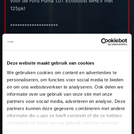
voor de Ford Puma 1.0T Ecoboost MHEV met
125pk!
********************
Cilinderinhoud: 999cc
Boring x slag: 71.9 x 82.0 (mm)
Compressieverhouding: 10.0 (:1)
Deze website maakt gebruik van cookies
Standaard vermogen:125pk
We gebruiken cookies om content en advertenties te
Stage 1 vermogen: 145pk
personaliseren, om functies voor social media te bieden
Standaard koppel: 200nm
en om ons websiteverkeer te analyseren. Ook delen we
Stage 1 koppel: 240nm
informatie over uw gebruik van onze site met onze
ECU: Vitesco EMS2916
partners voor social media, adverteren en analyse. Deze
Uitleesmethode: AutoTuner OBD
partners kunnen deze gegevens combineren met andere
informatie die u aan ze heeft verstrekt of die ze hebben
verzameld op basis van uw gebruik van hun services.