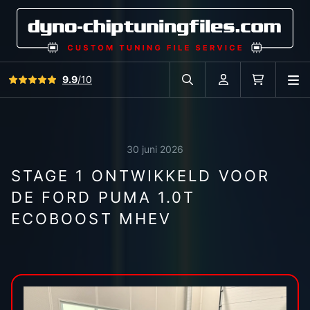
Bekijk alle reviews
9.9
/10
O
Zoek in autodatabase
Account
Winkelwag
30 juni 2026
STAGE 1 ONTWIKKELD VOOR
DE FORD PUMA 1.0T
ECOBOOST MHEV