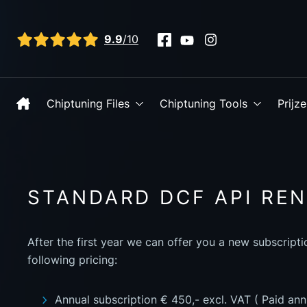
Bekijk alle reviews
9.9
/10
Chiptuning Files
Chiptuning Tools
Prijz
STANDARD DCF API RE
After the first year we can offer you a new subscript
following pricing:
Annual subscription € 450,- excl. VAT ( Paid ann