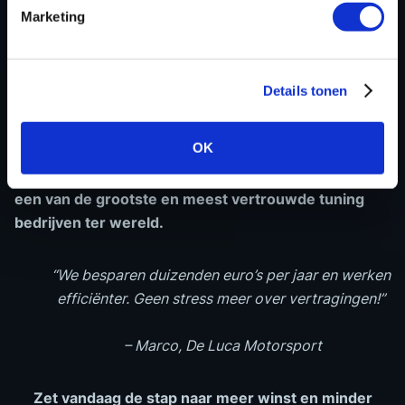
✅
Grootste tuningfile-database ter wereld.
Altijd een
Marketing
passende oplossing – ook bij complexe of minder
bekende modellen.
✅
Schaalbaar & betrouwbaar.
Van eenmanszaak tot
Details tonen
grote werkplaatsen – onze oplossing past bij elke
garage.
OK
Met meer dan 24.000 dealers in 160+ landen zijn we
een van de grootste en meest vertrouwde tuning
bedrijven ter wereld.
“We besparen duizenden euro’s per jaar en werken
efficiënter. Geen stress meer over vertragingen!”
– Marco, De Luca Motorsport
Zet vandaag de stap naar meer winst en minder