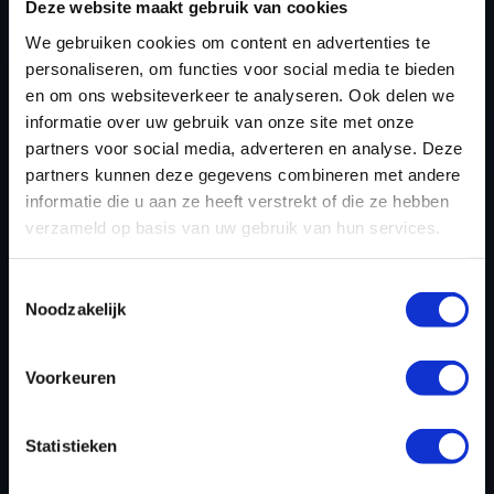
Scherpe prijzen, topkwaliteit én maximale controle in
Deze website maakt gebruik van cookies
je eigen werkplaats.
We gebruiken cookies om content en advertenties te
Bij Dyno-ChiptuningFiles krijg je alles wat je nodig
personaliseren, om functies voor social media te bieden
hebt om ECU-problemen zélf, snel en professioneel op
en om ons websiteverkeer te analyseren. Ook delen we
te lossen.
informatie over uw gebruik van onze site met onze
partners voor social media, adverteren en analyse. Deze
partners kunnen deze gegevens combineren met andere
✅
Zelf foutcodes wissen & systemen
informatie die u aan ze heeft verstrekt of die ze hebben
uitschakelen.
DPF, EGR, AdBlue? Je doet het volledig
verzameld op basis van uw gebruik van hun services.
zelf – zonder afhankelijk te zijn van derden.
✅
Supersnelle levering – binnen 15 minuten.
Geen
Toestemmingsselectie
wachttijden of externe tussenpartijen meer nodig. Je
Noodzakelijk
werkt direct door.
✅
Meer marge per klus.
Bespaar honderden euro’s
Voorkeuren
per maand door niet meer uit te besteden.
✅
Uitmuntende support van onze engineers.
Ons
team van ervaren tuning engineers staat voor je klaar
Statistieken
bij elk voertuig.