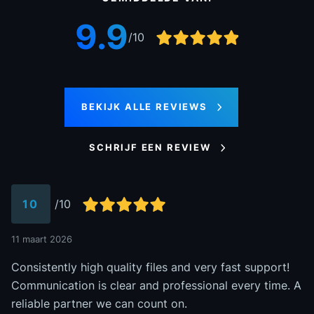
9.9
/10
BEKIJK ALLE REVIEWS
SCHRIJF EEN REVIEW
10
/10
11 maart 2026
28
Consistently high quality files and very fast support!
G
Communication is clear and professional every time. A
S
reliable partner we can count on.