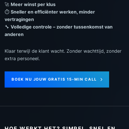
🚀
Meer winst per klus
⏱️
Sneller en efficiënter werken, minder
vertragingen
🔧
Volledige controle – zonder tussenkomst van
anderen
Klaar terwijl de klant wacht. Zonder wachttijd, zonder
extra personeel.
BOEK NU JOUW GRATIS 15-MIN CALL
HOE WERKT HET? SIMPEL, SNEL EN