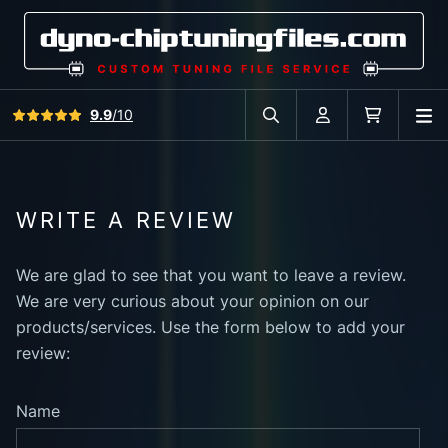
View all reviews
9.9
/10
O
Search in car database
Account
Cart
WRITE A REVIEW
We are glad to see that you want to leave a review.
We are very curious about your opinion on our
products/services. Use the form below to add your
review:
Name