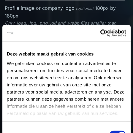
Profile image or company logo
180px by
(optional)
180px
Only .jpeg, .jpg, .png, .gif and .webp files smaller than
20MB
No image
Drop your file(s) here
uploaded
Deze website maakt gebruik van cookies
yet
OR CLICK TO BROWSE
We gebruiken cookies om content en advertenties te
personaliseren, om functies voor social media te bieden
en om ons websiteverkeer te analyseren. Ook delen we
informatie over uw gebruik van onze site met onze
partners voor social media, adverteren en analyse. Deze
partners kunnen deze gegevens combineren met andere
informatie die u aan ze heeft verstrekt of die ze hebben
SUBMIT
verzameld op basis van uw gebruik van hun services.
Toestemmingsselectie