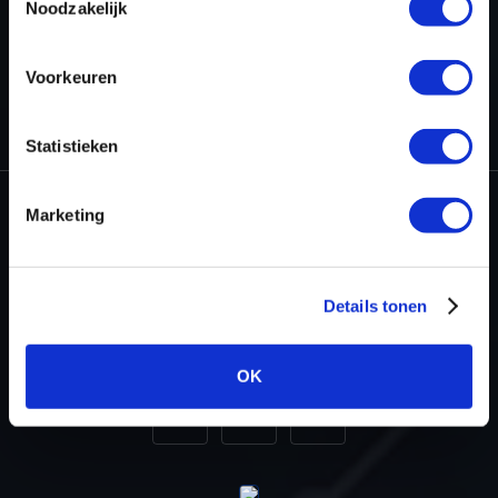
Noodzakelijk
Voorkeuren
HOME
REVIEWS
Statistieken
Marketing
Dyno-ChiptuningFiles.com
Baarnschedijk 6 C1
Details tonen
3741 LR Baarn
Netherlands
OK
+31 35 820 0967
info@dyno-chiptuningfiles.c
For tool support, cal