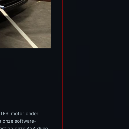
 TFSI motor onder
a onze software-
test op onze 4x4 dyno