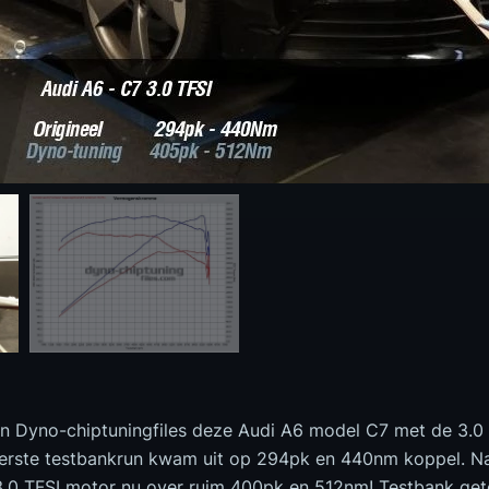
n Dyno-chiptuningfiles deze Audi A6 model C7 met de 3.0
rste testbankrun kwam uit op 294pk en 440nm koppel. N
3.0 TFSI motor nu over ruim 400pk en 512nm! Testbank ge