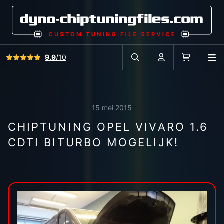
Bekijk alle reviews
9.9
/10
O
Zoek in autodatabase
Account
Winkelwag
15 mei 2015
CHIPTUNING OPEL VIVARO 1.6
CDTI BITURBO MOGELIJK!