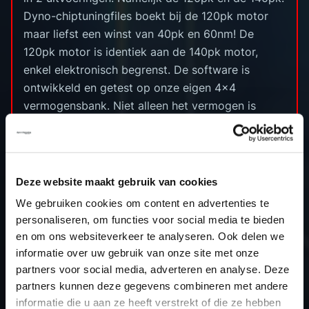
Dyno-chiptuningfiles boekt bij de 120pk motor
maar liefst een winst van 40pk en 60nm! De
120pk motor is identiek aan de 140pk motor,
enkel elektronisch begrenst. De software is
ontwikkeld en getest op onze eigen 4x4
vermogensbank. Niet alleen het vermogen is
gestegen, ook wordt het vermogen in de hogere
toeren vastgehouden. Dit naar volle tevredenheid
van onze klanten
Deze website maakt gebruik van cookies
Original
Tuning
We gebruiken cookies om content en advertenties te
personaliseren, om functies voor social media te bieden
Opel Vivaro 1.6
120pk/320nm
160pk/380nm
en om ons websiteverkeer te analyseren. Ook delen we
CDTi
informatie over uw gebruik van onze site met onze
BiTurbo 120pk
partners voor social media, adverteren en analyse. Deze
Opel Vivaro 1.6
140pk/340nm
160pk/380nm
partners kunnen deze gegevens combineren met andere
CDTi
informatie die u aan ze heeft verstrekt of die ze hebben