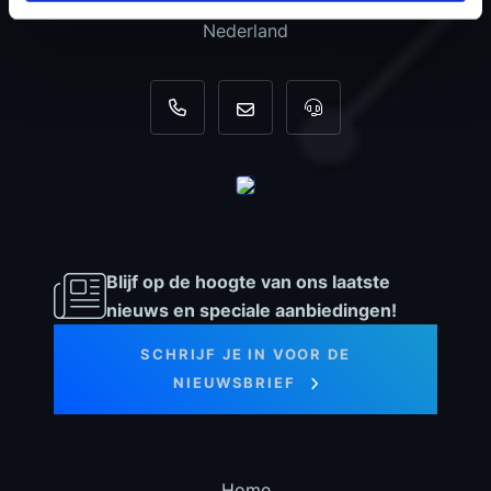
3741 LR Baarn
Nederland
+31 35 820 0967
info@dyno-chiptuningfiles.c
Voor tool support, b
Blijf op de hoogte van ons laatste
nieuws en speciale aanbiedingen!
SCHRIJF JE IN VOOR DE
NIEUWSBRIEF
Home