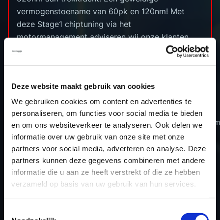
vermogenstoename van 60pk en 120nm! Met
deze Stage1 chiptuning via het
motormanagement adviseren wij onze klanten
een downpipe te monteren.
Deze website maakt gebruik van cookies
We gebruiken cookies om content en advertenties te
Original
personaliseren, om functies voor social media te bieden
Audi S3 2.0 TFSI (2013->)
300pk/400n
en om ons websiteverkeer te analyseren. Ook delen we
informatie over uw gebruik van onze site met onze
partners voor social media, adverteren en analyse. Deze
partners kunnen deze gegevens combineren met andere
informatie die u aan ze heeft verstrekt of die ze hebben
verzameld op basis van uw gebruik van hun services.
TERUG NAAR HET OVERZICHT
Toestemmingsselectie