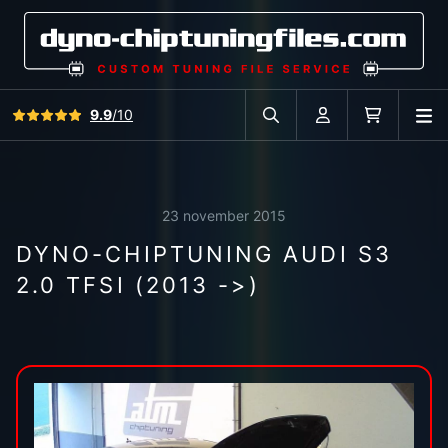
Bekijk alle reviews
9.9
/10
O
Zoek in autodatabase
Account
Winkelwag
23 november 2015
DYNO-CHIPTUNING AUDI S3
2.0 TFSI (2013 ->)