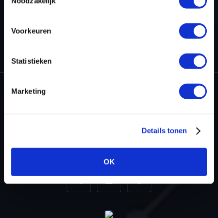
Noodzakelijk
Voorkeuren
HOME
PROJECTEN
DYNO-CHIPTUNING AUDI S3 2.0 TFSI (2013
->)
Statistieken
Marketing
Dyno-ChiptuningFiles.com
Baarnschedijk 6 C1
Details tonen
3741 LR Baarn
Nederland
OK
+31 35 820 0967
info@dyno-chiptuningfiles.c
Voor tool support, b