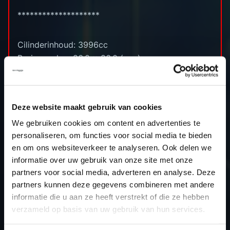
********************
Cilinderinhoud: 3996cc
Boring x slag: 86.0 x 86.0 (mm)
Compressieverhouding: 10.1 (:1)
Standaard vermogen: 571pk
Stage 1 vermogen: 650pk
Deze website maakt gebruik van cookies
Stage 2 vermogen: 690pk
We gebruiken cookies om content en advertenties te
Standaard koppel: 800nm
personaliseren, om functies voor social media te bieden
Stage 1 koppel: 900nm
en om ons websiteverkeer te analyseren. Ook delen we
Stage 2 Koppel: 1000nm
informatie over uw gebruik van onze site met onze
ECU: Bosch MG1CS008
partners voor social media, adverteren en analyse. Deze
Uitleesmethode: Autotuner OBD
partners kunnen deze gegevens combineren met andere
informatie die u aan ze heeft verstrekt of die ze hebben
verzameld op basis van uw gebruik van hun services.