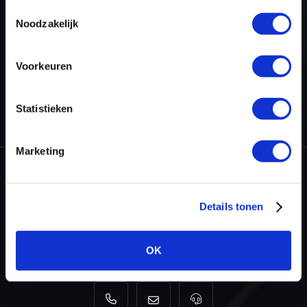
Toestemmingsselectie
TERUG NAAR HET OVERZICHT
Noodzakelijk
Voorkeuren
HOME
PROJECTEN
STAGE 1 & 2 GEREED VOOR DE AUDI S8 4.0
Statistieken
TFSI
Marketing
Dyno-ChiptuningFiles.com
Details tonen
Baarnschedijk 6 C1
3741 LR Baarn
Nederland
OK
+31 35 820 0967
info@dyno-chiptuningfiles.c
Voor tool support, b