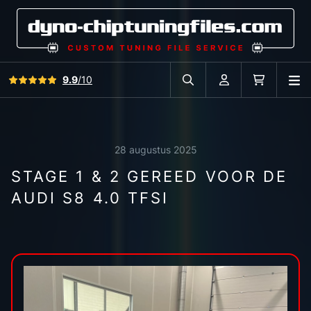
Bekijk alle reviews
9.9
/10
O
Zoek in autodatabase
Account
Winkelwag
28 augustus 2025
STAGE 1 & 2 GEREED VOOR DE
AUDI S8 4.0 TFSI