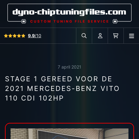
Bekijk alle reviews
9.9
/10
O
Zoek in autodatabase
Account
Winkelwag
7 april 2021
STAGE 1 GEREED VOOR DE
2021 MERCEDES-BENZ VITO
110 CDI 102HP