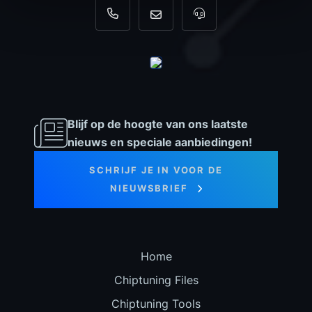
+31 35 820 0967
info@dyno-chiptuningfiles.c
Voor tool support, b
Blijf op de hoogte van ons laatste
nieuws en speciale aanbiedingen!
SCHRIJF JE IN VOOR DE
NIEUWSBRIEF
Home
Chiptuning Files
Chiptuning Tools