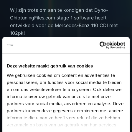
Wij zijn trots om aan te kondigen dat Dyno-
ChiptuningFiles.com stage 1 software heeft
ontwikkeld voor de Mercedes-Benz 110 CDI met
102pk!
********************
Cilinderinhoud: 1749cc
Boring x slag: 80.0 x 84.0 (mm)
Deze website maakt gebruik van cookies
Compressieverhouding: 16.2 (:1)
We gebruiken cookies om content en advertenties te
Standaard vermogen: 102pk
personaliseren, om functies voor social media te bieden
Stage 1 vermogen: 155pk
en om ons websiteverkeer te analyseren. Ook delen we
Standaard koppel: 270nm
informatie over uw gebruik van onze site met onze
Stage 1 koppel: 360nm
partners voor social media, adverteren en analyse. Deze
partners kunnen deze gegevens combineren met andere
Type ecu: Bosch MD1CS006
informatie die u aan ze heeft verstrekt of die ze hebben
verzameld op basis van uw gebruik van hun services.