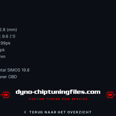
92.8 (mm)
9.6 (:1)
299pk
0pk
0nm
tal SIMOS 19.8
uner OBD
TERUG NAAR HET OVERZICHT