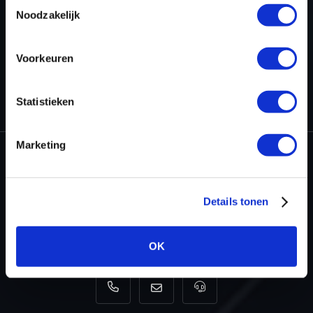
Toestemmingsselectie
Noodzakelijk
Voorkeuren
HOME
PROJECTEN
STAGE 1 GEREED VOOR DE JEEP
WRANGLER 2.0T
Statistieken
Marketing
Dyno-ChiptuningFiles.com
Details tonen
Baarnschedijk 6 C1
3741 LR Baarn
Nederland
OK
+31 35 820 0967
info@dyno-chiptuningfiles.c
Voor tool support, b