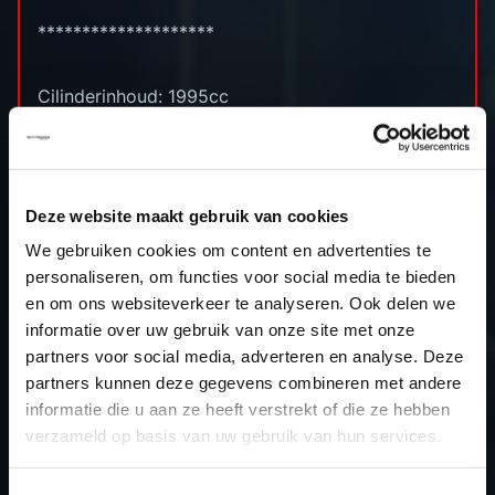
********************
Cilinderinhoud: 1995cc
Boring x slag: 84.0 x 90.0 (mm)
Compressieverhouding: 10.0 (:1)
Standaard vermogen: 272pk
Stage 1 vermogen: 300pk
Deze website maakt gebruik van cookies
Standaard koppel: 400nm
We gebruiken cookies om content en advertenties te
Stage 1 koppel: 450nm
personaliseren, om functies voor social media te bieden
ECU: Siemens/Continental GPEC4
en om ons websiteverkeer te analyseren. Ook delen we
Uitleesmethode: Autotuner Boot
informatie over uw gebruik van onze site met onze
partners voor social media, adverteren en analyse. Deze
partners kunnen deze gegevens combineren met andere
informatie die u aan ze heeft verstrekt of die ze hebben
verzameld op basis van uw gebruik van hun services.
TERUG NAAR HET OVERZICHT