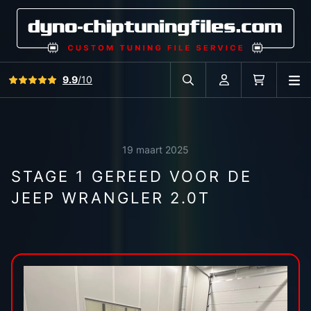
Bekijk alle reviews
9.9
/10
O
Zoek in autodatabase
Account
Winkelwag
19 maart 2025
STAGE 1 GEREED VOOR DE
JEEP WRANGLER 2.0T