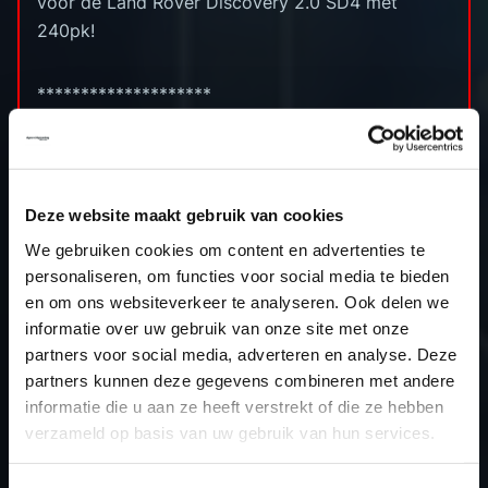
voor de Land Rover Discovery 2.0 SD4 met
240pk!
********************
Cilinderinhoud: 1999cc
Boring x slag: 83.0 x 92.35 (mm)
Compressieverhouding: 15.34 (:1)
Deze website maakt gebruik van cookies
Standaard vermogen: 240pk
We gebruiken cookies om content en advertenties te
Stage 1 vermogen: 280pk
personaliseren, om functies voor social media te bieden
Standaard koppel: 500nm
en om ons websiteverkeer te analyseren. Ook delen we
Stage 1 koppel: 550nm
informatie over uw gebruik van onze site met onze
ECU: Bosch MEDC17.9
partners voor social media, adverteren en analyse. Deze
partners kunnen deze gegevens combineren met andere
informatie die u aan ze heeft verstrekt of die ze hebben
verzameld op basis van uw gebruik van hun services.
TERUG NAAR HET OVERZICHT