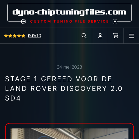
Bekijk alle reviews
9.9
/10
O
Zoek in autodatabase
Account
Winkelwag
24 mei 2023
STAGE 1 GEREED VOOR DE
LAND ROVER DISCOVERY 2.0
SD4