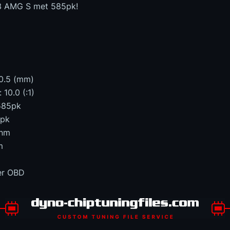
3 AMG S met 585pk!
90.5 (mm)
10.0 (:1)
585pk
0pk
0nm
m
er OBD