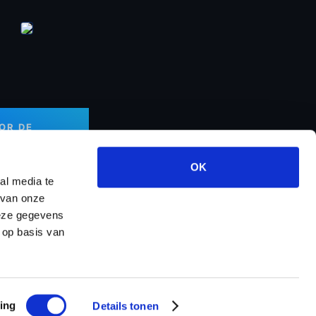
OOR DE
OK
al media te
 van onze
deze gegevens
rt & Services
Over ons
Contact
 op basis van
ing
Details tonen
temap
Powered by