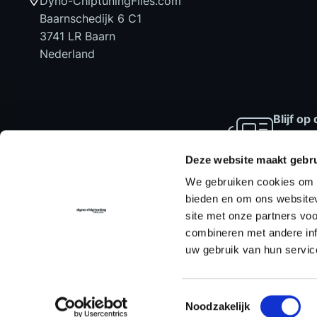
Dyno-ChiptuningFiles.com
Baarnschedijk 6 C1
3741 LR Baarn
Nederland
Blijf o
laatste
aanbied
Deze website maakt gebru
We gebruiken cookies om c
bieden en om ons websitev
site met onze partners vo
Home
Chiptuning Files
Chiptuni
combineren met andere inf
uw gebruik van hun servic
Toestemmingsselectie
Noodzakelijk
© Dyno-ChiptuningFiles.com
Alge