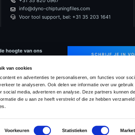
+31 35 820 0967
info@dyno-chiptuningfiles.com
Voor tool support, bel: +31 35 203 1641
p de hoogte van ons
SCHRIJF JE IN V
 nieuws en speciale
NIEUWSBRIEF
ingen!
ik van cookies
ontent en advertenties te personaliseren, om functies voor soci
erkeer te analyseren. Ook delen we informatie over uw gebruik
or social media, adverteren en analyse. Deze partners kunnen 
ng Tools
Prijzen
WinOLS Reseller
Projecten
Suppo
ormatie die u aan ze heeft verstrekt of die ze hebben verzameld
es.
Voorkeuren
Statistieken
Market
mene Voorwaarden
Tuningfiles
Privacyverklaring
Si