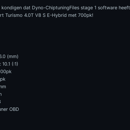
te kondigen dat Dyno-ChiptuningFiles stage 1 software heef
t Turismo 4.0T V8 S E-Hybrid met 700pk!
86.0 (mm)
10.1 (:1)
700pk
0pk
0nm
m
8
uner OBD