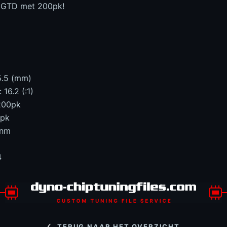
0 GTD met 200pk!
95.5 (mm)
16.2 (:1)
200pk
5pk
0nm
4
TERUG NAAR HET OVERZICHT