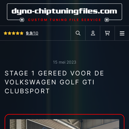
Bekijk alle reviews
9.9
/10
O
Zoek in autodatabase
Account
Winkelwag
15 mei 2023
STAGE 1 GEREED VOOR DE
VOLKSWAGEN GOLF GTI
CLUBSPORT