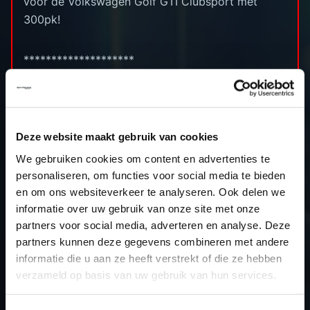
voor de Volkswagen Golf GTI Clubsport met
300pk!
********************
Cilinderinhoud: 1984cc
Boring x slag: 82.5 x 92.8 (mm)
Compressieverhouding: 9.6 (:1)
Deze website maakt gebruik van cookies
Standaard vermogen: 300pk
We gebruiken cookies om content en advertenties te
Stage 1 vermogen: 385pk
personaliseren, om functies voor social media te bieden
Standaard koppel: 400nm
en om ons websiteverkeer te analyseren. Ook delen we
Stage 1 koppel: 510nm
informatie over uw gebruik van onze site met onze
ECU: Simos 19.6
partners voor social media, adverteren en analyse. Deze
partners kunnen deze gegevens combineren met andere
informatie die u aan ze heeft verstrekt of die ze hebben
verzameld op basis van uw gebruik van hun services.
TERUG NAAR HET OVERZICHT