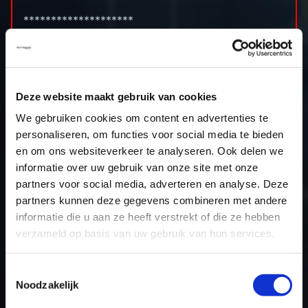
********************
Cilinderinhoud: 1984cc
Boring x slag: 82.5 x 92.8 (mm)
Compressieverhouding: 10.0 (:1)
Standaard vermogen: 272pk
Deze website maakt gebruik van cookies
Stage 1 vermogen: 330pk
We gebruiken cookies om content en advertenties te
Standaard koppel: 350nm
personaliseren, om functies voor social media te bieden
Stage 1 koppel: 470nm
en om ons websiteverkeer te analyseren. Ook delen we
informatie over uw gebruik van onze site met onze
partners voor social media, adverteren en analyse. Deze
partners kunnen deze gegevens combineren met andere
informatie die u aan ze heeft verstrekt of die ze hebben
TERUG NAAR HET OVERZICHT
verzameld op basis van uw gebruik van hun services.
Toestemmingsselectie
Noodzakelijk