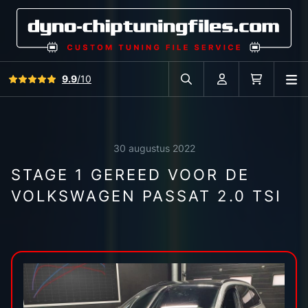
Bekijk alle reviews
9.9
/10
O
Zoek in autodatabase
Account
Winkelwag
30 augustus 2022
STAGE 1 GEREED VOOR DE
VOLKSWAGEN PASSAT 2.0 TSI