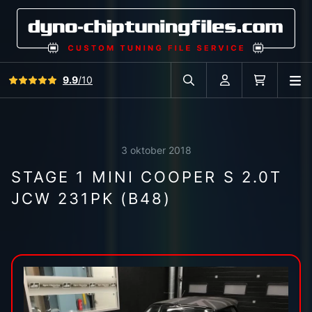
Bekijk alle reviews
9.9
/10
O
Zoek in autodatabase
Account
Winkelwag
3 oktober 2018
STAGE 1 MINI COOPER S 2.0T
JCW 231PK (B48)