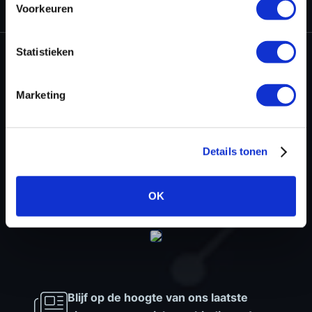
Voorkeuren
Statistieken
Dyno-ChiptuningFiles.com
Marketing
Baarnschedijk 6 C1
3741 LR Baarn
Nederland
Details tonen
+31 35 820 0967
info@dyno-chiptuningfiles.c
Voor tool support, b
OK
Blijf op de hoogte van ons laatste