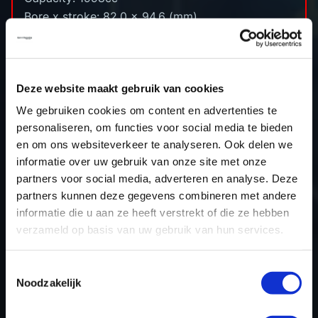
Bore x stroke: 82.0 x 94.6 (mm)
Compression ratio: 10.2:1
Turbine: TwinTurbo charging
Power approx: 231hp
Deze website maakt gebruik van cookies
Torque approx: 320nm
Type ecu:Bosch MG1CS201
We gebruiken cookies om content en advertenties te
Engine code: ​B48A20B
personaliseren, om functies voor social media te bieden
en om ons websiteverkeer te analyseren. Ook delen we
informatie over uw gebruik van onze site met onze
partners voor social media, adverteren en analyse. Deze
partners kunnen deze gegevens combineren met andere
informatie die u aan ze heeft verstrekt of die ze hebben
TERUG NAAR HET OVERZICHT
verzameld op basis van uw gebruik van hun services.
Toestemmingsselectie
Noodzakelijk
HOME
PROJECTEN
STAGE 1 MINI COOPER S 2.0T JCW 231PK
(B48)