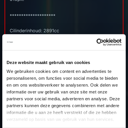
********************
Cilinderinhoud: 2891cc
Boring x slag: 86.5 x 82.0 (mm)
Compressieverhouding: 9.3 (:1)
Standaard vermogen: 484pk
Stage 2 vermogen: 558pk
Deze website maakt gebruik van cookies
Standaard koppel: 650nm
We gebruiken cookies om content en advertenties te
Stage 2 koppel: 780nm
personaliseren, om functies voor social media te bieden
Upgrade: Downpipes (OPF + CAT Delete),
en om ons websiteverkeer te analyseren. Ook delen we
Akropovic cat-back system en de originele
informatie over uw gebruik van onze site met onze
luchtfilter bak is verwijderd en vervangen door
partners voor social media, adverteren en analyse. Deze
RVS buizen met open lucht filters.
partners kunnen deze gegevens combineren met andere
informatie die u aan ze heeft verstrekt of die ze hebben
verzameld op basis van uw gebruik van hun services.