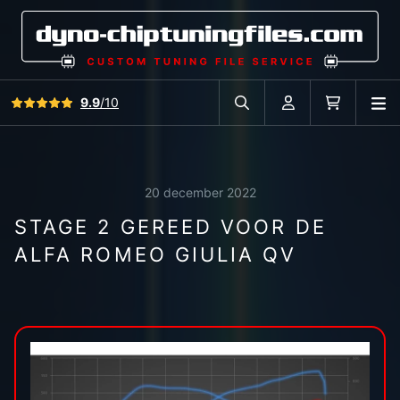
Bekijk alle reviews
9.9
/10
O
Zoek in autodatabase
Account
Winkelwag
20 december 2022
STAGE 2 GEREED VOOR DE
ALFA ROMEO GIULIA QV