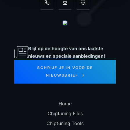
+31 35 820 0967
info@dyno-chiptuningfiles.c
Voor tool support, b
Blijf op de hoogte van ons laatste
nieuws en speciale aanbiedingen!
SCHRIJF JE IN VOOR DE
NIEUWSBRIEF
Home
Chiptuning Files
Chiptuning Tools