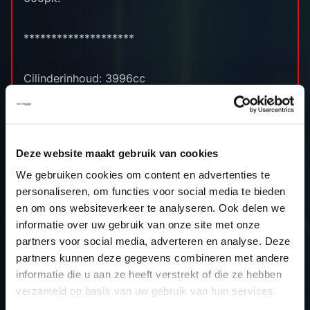
********************
Cilinderinhoud: 3996cc
Boring x slag: 86.0 x 86.0 (mm)
Compressieverhouding: 10.0 (:1)
Standaard vermogen: 600pk
Stage 1 vermogen: 805pk
Deze website maakt gebruik van cookies
Standaard koppel: 800nm
We gebruiken cookies om content en advertenties te
Stage 1 koppel: 1140nm
personaliseren, om functies voor social media te bieden
ECU: Bosch MG1CS008
en om ons websiteverkeer te analyseren. Ook delen we
Uitleesmethode: Autotuner OBD
informatie over uw gebruik van onze site met onze
Modificaties: OPF off + Decat off, Eventuri inlaat
partners voor social media, adverteren en analyse. Deze
& Akrapovic einddemper
partners kunnen deze gegevens combineren met andere
informatie die u aan ze heeft verstrekt of die ze hebben
verzameld op basis van uw gebruik van hun services.