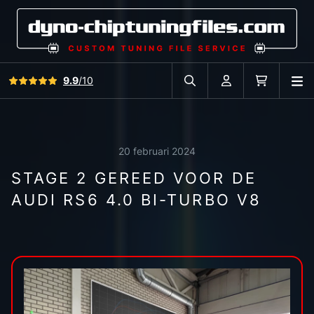
Bekijk alle reviews
9.9
/10
O
Zoek in autodatabase
Account
Winkelwag
20 februari 2024
STAGE 2 GEREED VOOR DE
AUDI RS6 4.0 BI-TURBO V8