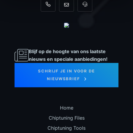
+31 35 820 0967
info@dyno-chiptuningfiles.c
Voor tool support, b
Blijf op de hoogte van ons laatste
nieuws en speciale aanbiedingen!
SCHRIJF JE IN VOOR DE
NIEUWSBRIEF
Home
Chiptuning Files
Chiptuning Tools