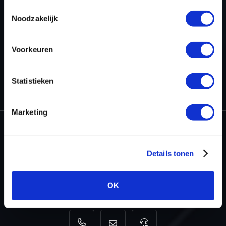
Toestemmingsselectie
TERUG NAAR HET OVERZICHT
Noodzakelijk
Voorkeuren
HOME
PROJECTEN
STAGE 2 GEREED VOOR DE BMW M8 4.4 BI-
Statistieken
TURBO V8 COMPETITION
Marketing
Dyno-ChiptuningFiles.com
Details tonen
Baarnschedijk 6 C1
3741 LR Baarn
OK
Nederland