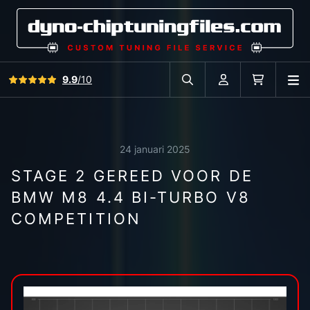
Bekijk alle reviews
9.9
/10
O
Zoek in autodatabase
Account
Winkelwag
24 januari 2025
STAGE 2 GEREED VOOR DE
BMW M8 4.4 BI-TURBO V8
COMPETITION