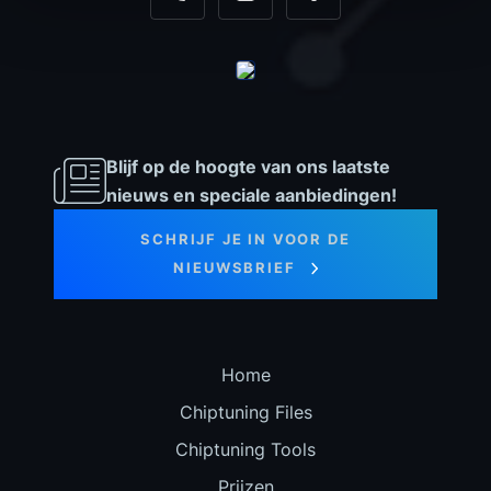
+31 35 820 0967
info@dyno-chiptuningfiles.c
Voor tool support, b
Blijf op de hoogte van ons laatste
nieuws en speciale aanbiedingen!
SCHRIJF JE IN VOOR DE
NIEUWSBRIEF
Home
Chiptuning Files
Chiptuning Tools
Prijzen