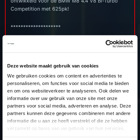
ontwikkeld voor de BMW M8 4.4 V8 Bi-Turbo
Competition met 625pk!
********************
Cilinderinhoud: 4395cc
Boring x slag: 89.0 x 88.3 (mm)
Compressieverhouding: 10.0 (:1)
Deze website maakt gebruik van cookies
Standaard vermogen: 625pk
We gebruiken cookies om content en advertenties te
Stage 2 vermogen: 725pk
personaliseren, om functies voor social media te bieden
Standaard koppel: 750nm
en om ons websiteverkeer te analyseren. Ook delen we
Stage 2 koppel: 1030nm
informatie over uw gebruik van onze site met onze
ECU: Bosch MG1CS201
partners voor social media, adverteren en analyse. Deze
Uitleesmethode: Autotuner Bench
partners kunnen deze gegevens combineren met andere
informatie die u aan ze heeft verstrekt of die ze hebben
verzameld op basis van uw gebruik van hun services.