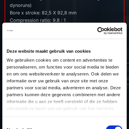
dynoruns)
Bore x stroke: 82,5 X 92,8 mm
Compression ratio: 9.8 : 1
Power approx: 400hp
Torque approx: 540nm
Type ecu:Bosch Siemens/Continental Simos 18
Engine code:CDL
Deze website maakt gebruik van cookies
We gebruiken cookies om content en advertenties te
personaliseren, om functies voor social media te bieden
Orig
en om ons websiteverkeer te analyseren. Ook delen we
Golf 7 2.0 TSI R
30
informatie over uw gebruik van onze site met onze
partners voor social media, adverteren en analyse. Deze
partners kunnen deze gegevens combineren met andere
informatie die u aan ze heeft verstrekt of die ze hebben
verzameld op basis van uw gebruik van hun services.
TERUG NAAR HET OVERZICHT
Toestemmingsselectie