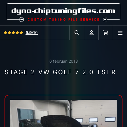
Bekijk alle reviews
9.9
/10
O
Zoek in autodatabase
Account
Winkelwag
6 februari 2018
STAGE 2 VW GOLF 7 2.0 TSI R