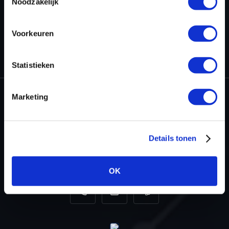
Noodzakelijk
Voorkeuren
HOME
PROJECTEN
STAGE 2 VW GOLF 7 2.0 TSI R
Statistieken
Marketing
Dyno-ChiptuningFiles.com
Baarnschedijk 6 C1
Details tonen
3741 LR Baarn
Nederland
OK
+31 35 820 0967
info@dyno-chiptuningfiles.c
Voor tool support, b