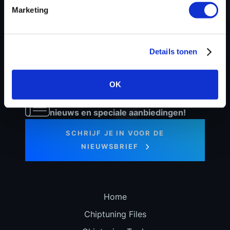
Marketing
+31 35 820 0967
info@dyno-chiptuningfiles.c
Voor tool support, b
Details tonen
OK
Blijf op de hoogte van ons laatste
nieuws en speciale aanbiedingen!
SCHRIJF JE IN VOOR DE
NIEUWSBRIEF
Home
Chiptuning Files