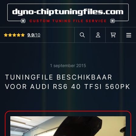
Bekijk alle reviews
9.9
/10
O
Zoek in autodatabase
Account
Winkelwag
1 september 2015
TUNINGFILE BESCHIKBAAR
VOOR AUDI RS6 40 TFSI 560PK