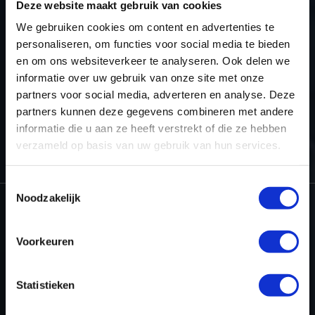
Deze website maakt gebruik van cookies
We gebruiken cookies om content en advertenties te
personaliseren, om functies voor social media te bieden
TERUG NAAR HET OVERZICHT
en om ons websiteverkeer te analyseren. Ook delen we
informatie over uw gebruik van onze site met onze
partners voor social media, adverteren en analyse. Deze
partners kunnen deze gegevens combineren met andere
informatie die u aan ze heeft verstrekt of die ze hebben
HOME
PROJECTEN
TUNINGFILE BESCHIKBAAR VOOR AUDI RS6
verzameld op basis van uw gebruik van hun services.
40 TFSI 560PK
Toestemmingsselectie
Noodzakelijk
Dyno-ChiptuningFiles.com
Voorkeuren
Baarnschedijk 6 C1
3741 LR Baarn
Statistieken
Nederland