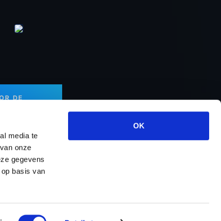
OOR DE
OK
al media te
 van onze
deze gegevens
rt & Services
Over ons
Contact
 op basis van