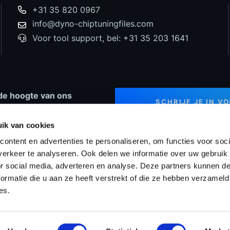
+31 35 820 0967
info@dyno-chiptuningfiles.com
Voor tool support, bel: +31 35 203 1641
p de hoogte van ons
SCHRIJF JE IN V
 nieuws en speciale
NIEUWSBRIEF
ingen!
ik van cookies
ontent en advertenties te personaliseren, om functies voor soci
erkeer te analyseren. Ook delen we informatie over uw gebruik
or social media, adverteren en analyse. Deze partners kunnen 
ng Tools
Prijzen
WinOLS Reseller
Projecten
Suppo
ormatie die u aan ze heeft verstrekt of die ze hebben verzameld
es.