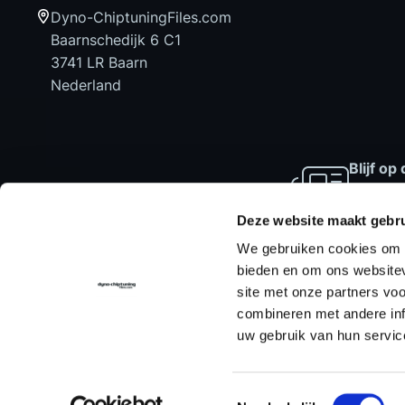
Dyno-ChiptuningFiles.com
Baarnschedijk 6 C1
3741 LR Baarn
Nederland
Blijf o
laatste
aanbied
Deze website maakt gebru
We gebruiken cookies om c
bieden en om ons websitev
site met onze partners vo
Home
Chiptuning Files
Chiptuni
combineren met andere inf
uw gebruik van hun servic
Toestemmingsselectie