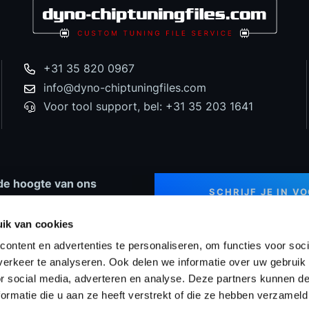
+31 35 820 0967
info@dyno-chiptuningfiles.com
Voor tool support, bel: +31 35 203 1641
p de hoogte van ons
SCHRIJF JE IN V
 nieuws en speciale
NIEUWSBRIEF
ingen!
ik van cookies
ontent en advertenties te personaliseren, om functies voor soci
erkeer te analyseren. Ook delen we informatie over uw gebruik
or social media, adverteren en analyse. Deze partners kunnen 
ng Tools
Prijzen
WinOLS Reseller
Projecten
Suppo
ormatie die u aan ze heeft verstrekt of die ze hebben verzameld