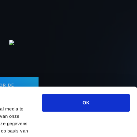
OOR DE
OK
al media te
 van onze
deze gegevens
rt & Services
Over ons
Contact
 op basis van