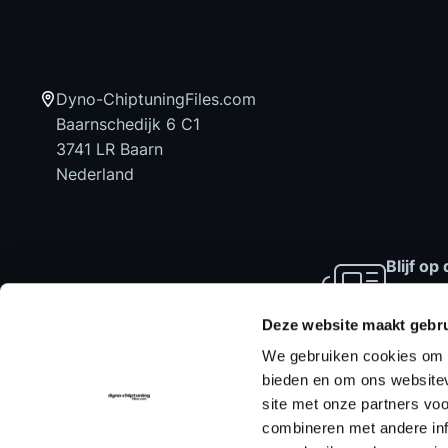
Dyno-ChiptuningFiles.com
Baarnschedijk 6 C1
3741 LR Baarn
Nederland
Blijf o
laatste
aanbied
Deze website maakt gebru
We gebruiken cookies om c
bieden en om ons websitev
site met onze partners vo
Home
Chiptuning Files
Chiptuni
combineren met andere inf