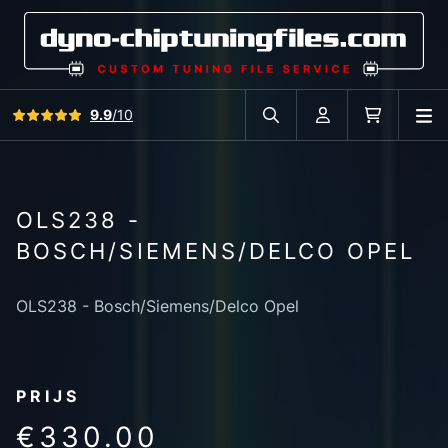
Bekijk alle reviews
9.9
/10
O
Zoek in autodatabase
Account
Winkelwag
OLS238 -
BOSCH/SIEMENS/DELCO OPEL
OLS238 - Bosch/Siemens/Delco Opel
PRIJS
€330.00