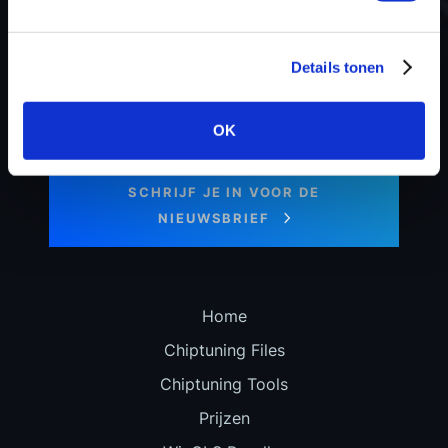
Details tonen
Blijf op de hoogte van ons laatste
OK
nieuws en speciale aanbiedingen!
SCHRIJF JE IN VOOR DE
NIEUWSBRIEF
Home
Chiptuning Files
Chiptuning Tools
Prijzen