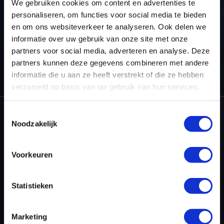
We gebruiken cookies om content en advertenties te
personaliseren, om functies voor social media te bieden
en om ons websiteverkeer te analyseren. Ook delen we
informatie over uw gebruik van onze site met onze
partners voor social media, adverteren en analyse. Deze
partners kunnen deze gegevens combineren met andere
HOME
WINOLS RESELLER
WINOLS – CHECKSUM POINTS AND
UPGRADES
OLS238 - BOSCH/SIEMENS/DELCO OPEL
informatie die u aan ze heeft verstrekt of die ze hebben
verzameld op basis van uw gebruik van hun services.
Toestemmingsselectie
Noodzakelijk
Dyno-ChiptuningFiles.com
Baarnschedijk 6 C1
Voorkeuren
3741 LR Baarn
Nederland
Statistieken
+31 35 820 0967
info@dyno-chiptuningfiles.c
Voor tool support, b
Marketing