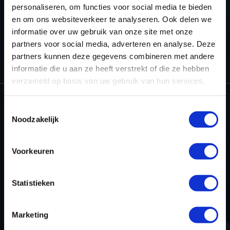
personaliseren, om functies voor social media te bieden
en om ons websiteverkeer te analyseren. Ook delen we
informatie over uw gebruik van onze site met onze
partners voor social media, adverteren en analyse. Deze
HOME
WINOLS RESELLER
WINOLS – CHECKSUM POINTS AND
partners kunnen deze gegevens combineren met andere
UPGRADES
OLS253 - SIEMENS HDI
informatie die u aan ze heeft verstrekt of die ze hebben
verzameld op basis van uw gebruik van hun services.
Toestemmingsselectie
Noodzakelijk
Dyno-ChiptuningFiles.com
Baarnschedijk 6 C1
3741 LR Baarn
Voorkeuren
Nederland
Statistieken
+31 35 820 0967
info@dyno-chiptuningfiles.c
Voor tool support, b
Marketing