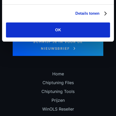
Details tonen
Blijf op de hoogte van ons laatste
OK
nieuws en speciale aanbiedingen!
SCHRIJF JE IN VOOR DE
NIEUWSBRIEF
Home
Chiptuning Files
Chiptuning Tools
Prijzen
WinOLS Reseller