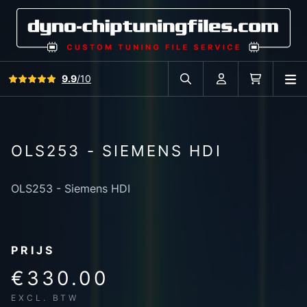
Bekijk alle reviews
9.9
/10
O
Zoek in autodatabase
Account
Winkelwag
OLS253 - SIEMENS HDI
OLS253 - Siemens HDI
PRIJS
€330.00
EXCL. BTW