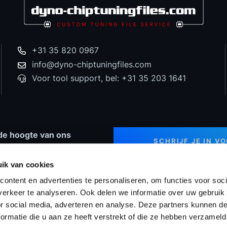
+31 35 820 0967
info@dyno-chiptuningfiles.com
Voor tool support, bel: +31 35 203 1641
p de hoogte van ons
SCHRIJF JE IN V
 nieuws en speciale
NIEUWSBRIEF
ingen!
ik van cookies
ontent en advertenties te personaliseren, om functies voor soci
erkeer te analyseren. Ook delen we informatie over uw gebruik
or social media, adverteren en analyse. Deze partners kunnen 
ng Tools
Prijzen
WinOLS Reseller
Projecten
Suppo
ormatie die u aan ze heeft verstrekt of die ze hebben verzameld