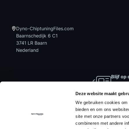
Dyno-ChiptuningFiles.com
Baarnschedijk 6 C1
3741 LR Baarn
Nederland
Blijf o
laatste
aanbied
Deze website maakt gebru
We gebruiken cookies om c
bieden en om ons websitev
site met onze partners vo
Home
Chiptuning Files
Chiptuni
combineren met andere inf