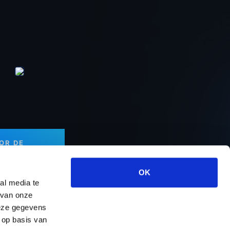
OOR DE
OK
al media te
 van onze
deze gegevens
rt & Services
Over ons
Contact
 op basis van