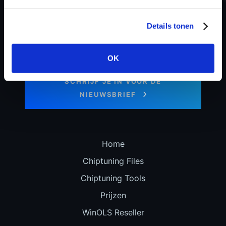
Details tonen
Blijf op de hoogte van ons laatste
OK
nieuws en speciale aanbiedingen!
SCHRIJF JE IN VOOR DE
NIEUWSBRIEF
Home
Chiptuning Files
Chiptuning Tools
Prijzen
WinOLS Reseller