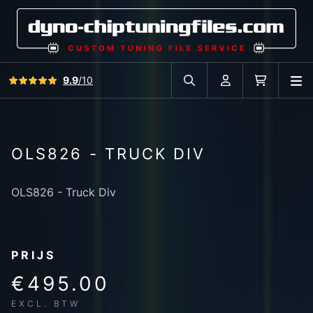
Bekijk alle reviews
9.9
/10
O
Zoek in autodatabase
Account
Winkelwag
OLS826 - TRUCK DIV
OLS826 - Truck Div
PRIJS
€495.00
EXCL. BTW