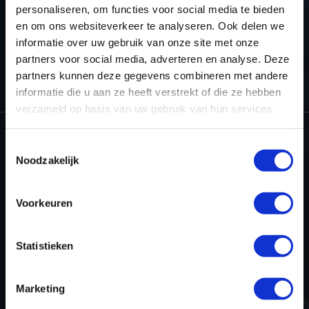
personaliseren, om functies voor social media te bieden
en om ons websiteverkeer te analyseren. Ook delen we
informatie over uw gebruik van onze site met onze
partners voor social media, adverteren en analyse. Deze
HOME
WINOLS RESELLER
WINOLS – CHECKSUM POINTS AND
partners kunnen deze gegevens combineren met andere
UPGRADES
OLS826 - TRUCK DIV
informatie die u aan ze heeft verstrekt of die ze hebben
verzameld op basis van uw gebruik van hun services.
Toestemmingsselectie
Noodzakelijk
Dyno-ChiptuningFiles.com
Baarnschedijk 6 C1
3741 LR Baarn
Voorkeuren
Nederland
Statistieken
+31 35 820 0967
info@dyno-chiptuningfiles.c
Voor tool support, b
Marketing