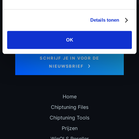
Details tonen
Blijf op de hoogte van ons laatste
OK
nieuws en speciale aanbiedingen!
SCHRIJF JE IN VOOR DE
NIEUWSBRIEF
Home
Chiptuning Files
Chiptuning Tools
Prijzen
WinOLS Reseller