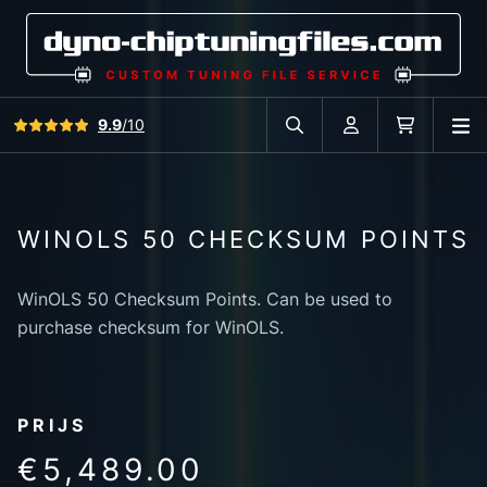
Bekijk alle reviews
9.9
/10
O
Zoek in autodatabase
Account
Winkelwag
WINOLS 50 CHECKSUM POINTS
WinOLS 50 Checksum Points. Can be used to
purchase checksum for WinOLS.
PRIJS
€5,489.00