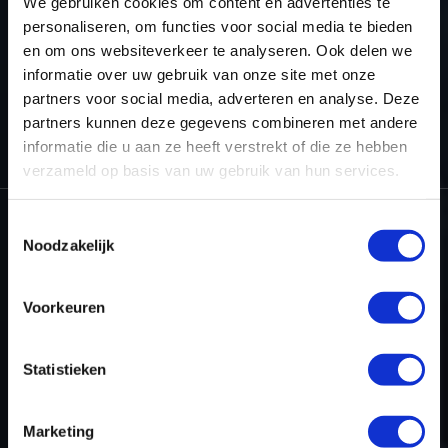
We gebruiken cookies om content en advertenties te
personaliseren, om functies voor social media te bieden
en om ons websiteverkeer te analyseren. Ook delen we
informatie over uw gebruik van onze site met onze
partners voor social media, adverteren en analyse. Deze
HOME
WINOLS RESELLER
WINOLS – CHECKSUM POINTS AND
partners kunnen deze gegevens combineren met andere
UPGRADES
WINOLS 50 CHECKSUM POINTS
informatie die u aan ze heeft verstrekt of die ze hebben
verzameld op basis van uw gebruik van hun services.
Toestemmingsselectie
Noodzakelijk
Dyno-ChiptuningFiles.com
Baarnschedijk 6 C1
Voorkeuren
3741 LR Baarn
Nederland
Statistieken
+31 35 820 0967
info@dyno-chiptuningfiles.c
Voor tool support, b
Marketing