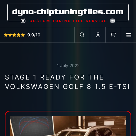
View all reviews
9.9
/10
O
Search in car database
Account
Cart
1 July 2022
STAGE 1 READY FOR THE
VOLKSWAGEN GOLF 8 1.5 E-TSI