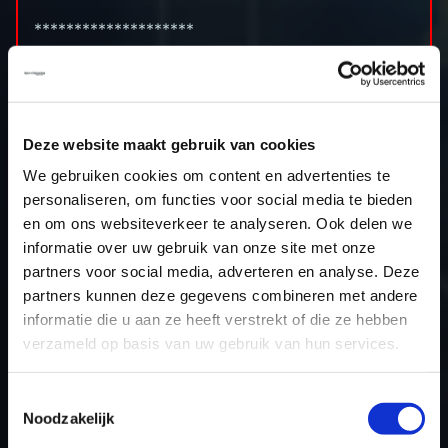
********************
Capacity: 1498cc
Bore x stroke: 74.5 x 85.9 (mm)
Compression ratio: 12.5 (:1)
Power approx: 150hp
Deze website maakt gebruik van cookies
Power output: 180hp
We gebruiken cookies om content en advertenties te
Torque approx: 250nm
personaliseren, om functies voor social media te bieden
Torque output: 320nm
en om ons websiteverkeer te analyseren. Ook delen we
informatie over uw gebruik van onze site met onze
partners voor social media, adverteren en analyse. Deze
partners kunnen deze gegevens combineren met andere
informatie die u aan ze heeft verstrekt of die ze hebben
RETURN TO OVERVIEW
verzameld op basis van uw gebruik van hun services.
Toestemmingsselectie
Noodzakelijk