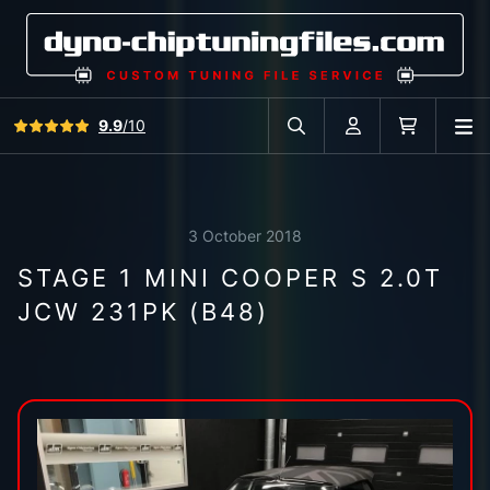
View all reviews
9.9
/10
O
Search in car database
Account
Cart
3 October 2018
STAGE 1 MINI COOPER S 2.0T
JCW 231PK (B48)