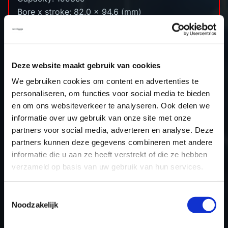
Bore x stroke: 82.0 x 94.6 (mm)
Compression ratio: 10.2:1
Turbine: TwinTurbo charging
Power approx: 231hp
Torque approx: 320nm
Deze website maakt gebruik van cookies
Type ecu:Bosch MG1CS201
We gebruiken cookies om content en advertenties te
Engine code: ​B48A20B
personaliseren, om functies voor social media te bieden
en om ons websiteverkeer te analyseren. Ook delen we
informatie over uw gebruik van onze site met onze
partners voor social media, adverteren en analyse. Deze
partners kunnen deze gegevens combineren met andere
RETURN TO OVERVIEW
informatie die u aan ze heeft verstrekt of die ze hebben
verzameld op basis van uw gebruik van hun services.
Toestemmingsselectie
Noodzakelijk
HOME
PROJECTS
STAGE 1 MINI COOPER S 2.0T JCW 231PK
(B48)