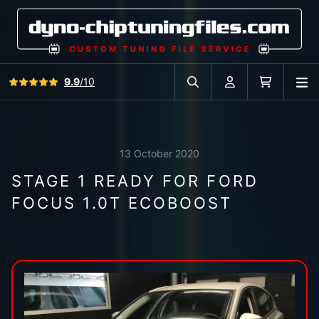
View all reviews
9.9
/10
O
Search in car database
Account
Cart
13 October 2020
STAGE 1 READY FOR FORD
FOCUS 1.0T ECOBOOST