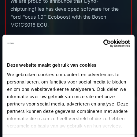
We are proud to announce that Dyno-
chiptuningfiles has developed software for the
Ford Focus 1.0T Ecoboost with the Bosch
MG1CS016 ECU!
********************
Capacity: 998cc
Bore x stroke: 71.9 x 82.0 (mm)
Deze website maakt gebruik van cookies
Compression ratio: 10.0 (:1)
Power approx: 100hp
We gebruiken cookies om content en advertenties te
personaliseren, om functies voor social media te bieden
Power output: 140hp
en om ons websiteverkeer te analyseren. Ook delen we
Torque approx: 170nm
informatie over uw gebruik van onze site met onze
Torque output: 230nm
partners voor social media, adverteren en analyse. Deze
Type ecu: Bosch MG1CS016
partners kunnen deze gegevens combineren met andere
informatie die u aan ze heeft verstrekt of die ze hebben
verzameld op basis van uw gebruik van hun services.