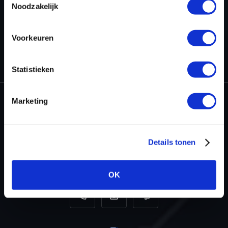
Noodzakelijk
Voorkeuren
HOME
PROJECTS
STAGE 1 READY FOR THE LAND ROVER
DISCOVERY 2.0 SD4
Statistieken
Marketing
Dyno-ChiptuningFiles.com
Baarnschedijk 6 C1
Details tonen
3741 LR Baarn
Netherlands
OK
+31 35 820 0967
info@dyno-chiptuningfiles.c
For tool support, cal