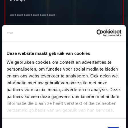
********************
Capacity: 1999cc
Bore x stroke: 83.0 x 92.35 (mm)
Compression ratio: 15.34 (:1)
Deze website maakt gebruik van cookies
Power approx: 240hp
Power output: 280hp
We gebruiken cookies om content en advertenties te
personaliseren, om functies voor social media te bieden
Torque approx: 500nm
en om ons websiteverkeer te analyseren. Ook delen we
Torque output: 550nm
informatie over uw gebruik van onze site met onze
ECU: Bosch MEDC17.9
partners voor social media, adverteren en analyse. Deze
partners kunnen deze gegevens combineren met andere
informatie die u aan ze heeft verstrekt of die ze hebben
verzameld op basis van uw gebruik van hun services.
RETURN TO OVERVIEW
Toestemmingsselectie