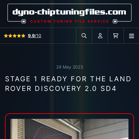
View all reviews
9.9
/10
O
Search in car database
Account
Cart
24 May 2023
STAGE 1 READY FOR THE LAND
ROVER DISCOVERY 2.0 SD4