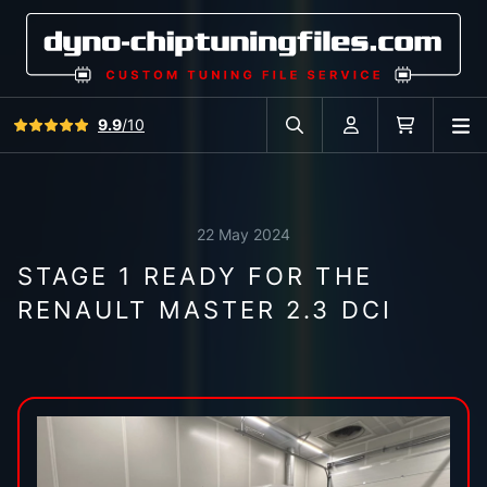
View all reviews
9.9
/10
O
Search in car database
Account
Cart
22 May 2024
STAGE 1 READY FOR THE
RENAULT MASTER 2.3 DCI