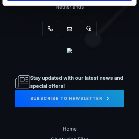
Netherlands
+31 35 820 0967
info@dyno-chiptuningfiles.c
For tool support, cal
Stay updated with our latest news and
special offers!
SUBSCRIBE TO NEWSLETTER
Home