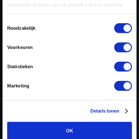
project page!
verzameld op basis van uw gebruik van hun services.
Toestemmingsselectie
Noodzakelijk
RETURN TO OVERVIEW
Voorkeuren
Statistieken
HOME
PROJECTS
STAGE 1 READY FOR THE RENAULT MASTER
2.3 DCI
Marketing
Details tonen
Dyno-ChiptuningFiles.com
Baarnschedijk 6 C1
OK
3741 LR Baarn