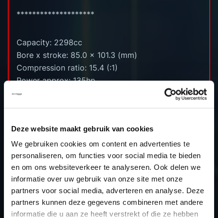
********************
Capacity: 2298cc
Bore x stroke: 85.0 x 101.3 (mm)
Compression ratio: 15.4 (:1)
Power approx: 135hp
Power output: 210hp
Torque approx: 360nm
Torque output: 480nm
Deze website maakt gebruik van cookies
ECU: Siemens / Continental SID321
Read Method: Autotuner OBD
We gebruiken cookies om content en advertenties te
personaliseren, om functies voor social media te bieden
Extra information: There are a lot of differences
en om ons websiteverkeer te analyseren. Ook delen we
in software versions of this engine type. We
informatie over uw gebruik van onze site met onze
developed software version 237107756S. We're
partners voor social media, adverteren en analyse. Deze
currently working hard to develop more software
partners kunnen deze gegevens combineren met andere
versions of this engine type so keep an eye on or
informatie die u aan ze heeft verstrekt of die ze hebben