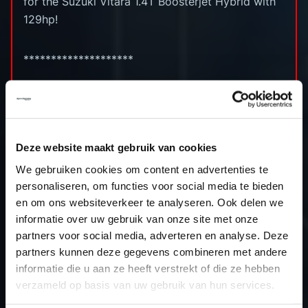
for the Suzuki Vitara 1.4T Boosterjet Hybrid with
129hp!
********************
Capacity: 1373cc
Bore x stroke: 73.0 x 82.0 (mm)
Compression ratio: 9.9 (:1)
Deze website maakt gebruik van cookies
Power approx: 129hp
We gebruiken cookies om content en advertenties te
Power output: 165hp
personaliseren, om functies voor social media te bieden
Torque approx: 235nm
en om ons websiteverkeer te analyseren. Ook delen we
Torque output: 300nm
informatie over uw gebruik van onze site met onze
ECU: Bosch MG1CS026
partners voor social media, adverteren en analyse. Deze
Read Method: bFlash Bench
partners kunnen deze gegevens combineren met andere
informatie die u aan ze heeft verstrekt of die ze hebben
verzameld op basis van uw gebruik van hun services.