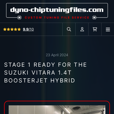
View all reviews
9.9
/10
O
Search in car database
Account
Cart
23 April 2024
STAGE 1 READY FOR THE
SUZUKI VITARA 1.4T
BOOSTERJET HYBRID