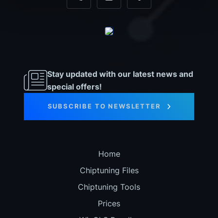
+31 35 820 0967
info@dyno-chiptuningfiles.c
For tool support, cal
Stay updated with our latest news and
special offers!
SUBSCRIBE TO NEWSLETTER
Home
Chiptuning Files
Chiptuning Tools
Prices