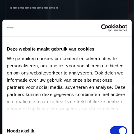
********************
Capacity: 1197cc
Bore x stroke: 71.5 x 74.5 (mm)
Compression ratio: 10.0 (:1)
Deze website maakt gebruik van cookies
Power approx: 116hp
Power output: 140hp
We gebruiken cookies om content en advertenties te
Torque approx: 185nm
personaliseren, om functies voor social media te bieden
Torque output: 225nm
en om ons websiteverkeer te analyseren. Ook delen we
informatie over uw gebruik van onze site met onze
ECU: Denso 89663
partners voor social media, adverteren en analyse. Deze
partners kunnen deze gegevens combineren met andere
informatie die u aan ze heeft verstrekt of die ze hebben
verzameld op basis van uw gebruik van hun services.
RETURN TO OVERVIEW
Toestemmingsselectie
Noodzakelijk