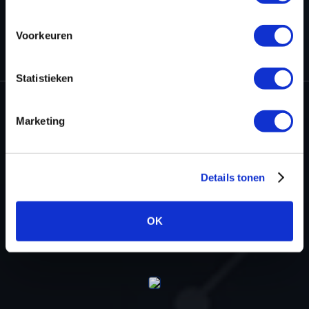
Voorkeuren
HOME
PROJECTS
STAGE 1 READY FOR THE TOYOTA AURIS 1.2T
Statistieken
Marketing
Dyno-ChiptuningFiles.com
Baarnschedijk 6 C1
3741 LR Baarn
Details tonen
Netherlands
OK
+31 35 820 0967
info@dyno-chiptuningfiles.c
For tool support, cal