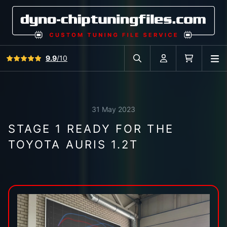
View all reviews
9.9
/10
O
Search in car database
Account
Cart
31 May 2023
STAGE 1 READY FOR THE
TOYOTA AURIS 1.2T