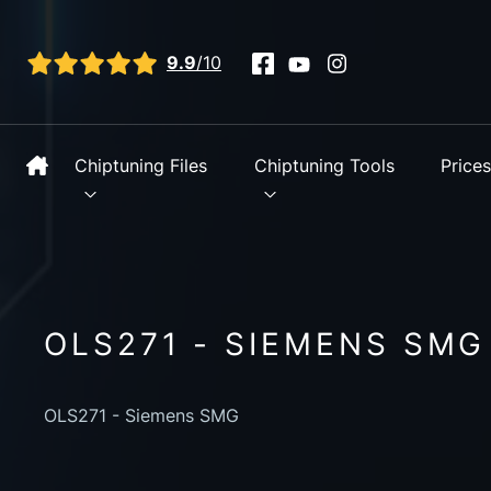
View all reviews
9.9
/10
Chiptuning Files
Chiptuning Tools
Price
OLS271 - SIEMENS SMG
OLS271 - Siemens SMG