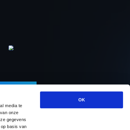
LETTER
OK
al media te
 van onze
deze gegevens
ects
About us
Contact
Dealer program
 op basis van