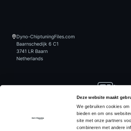
Dyno-ChiptuningFiles.com
Baarnschedijk 6 C1
3741 LR Baarn
Netherlands
Stay up
news an
Deze website maakt gebru
We gebruiken cookies om c
bieden en om ons websitev
site met onze partners vo
Home
Chiptuning Files
Chiptuning Tools
combineren met andere inf