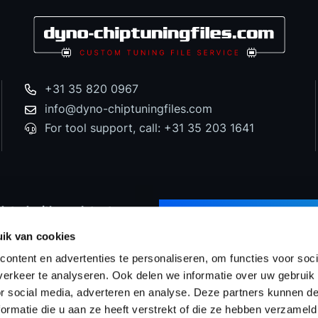
+31 35 820 0967
info@dyno-chiptuningfiles.com
For tool support, call: +31 35 203 1641
dated with our latest
SUBSCRIBE TO NEWS
d special offers!
ik van cookies
ontent en advertenties te personaliseren, om functies voor soci
erkeer te analyseren. Ook delen we informatie over uw gebruik
or social media, adverteren en analyse. Deze partners kunnen 
Prices
WinOLS Reseller
Support & Services
Proj
ormatie die u aan ze heeft verstrekt of die ze hebben verzameld