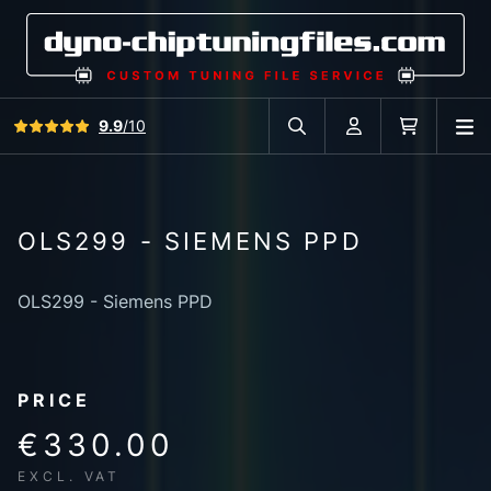
View all reviews
9.9
/10
O
Search in car database
Account
Cart
OLS299 - SIEMENS PPD
OLS299 - Siemens PPD
PRICE
€330.00
EXCL. VAT