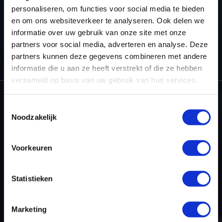
personaliseren, om functies voor social media te bieden
en om ons websiteverkeer te analyseren. Ook delen we
informatie over uw gebruik van onze site met onze
partners voor social media, adverteren en analyse. Deze
HOME
WINOLS RESELLER
WINOLS5 – CHECKSUM POINTS AND
UPGRADES
OLS299 - SIEMENS PPD
partners kunnen deze gegevens combineren met andere
informatie die u aan ze heeft verstrekt of die ze hebben
verzameld op basis van uw gebruik van hun services.
Toestemmingsselectie
Noodzakelijk
Dyno-ChiptuningFiles.com
Baarnschedijk 6 C1
3741 LR Baarn
Voorkeuren
Netherlands
Statistieken
+31 35 820 0967
info@dyno-chiptuningfiles.c
For tool support, cal
Marketing